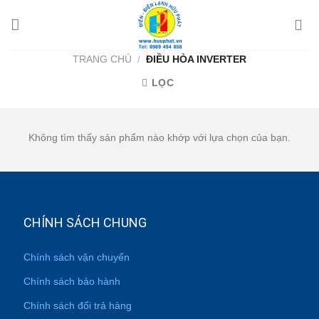
Skip
to
content
TRANG CHỦ
/
ĐIỀU HÒA INVERTER
LỌC
Không tìm thấy sản phẩm nào khớp với lựa chọn của bạn.
CHÍNH SÁCH CHUNG
Chính sách vận chuyển
Chính sách bảo hành
Chính sách đổi trả hàng