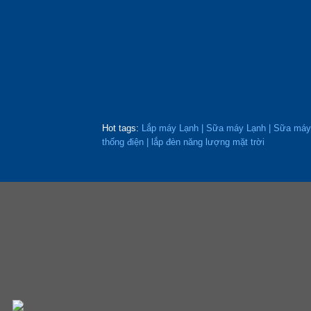
Hot tags:
Lắp máy Lạnh
|
Sữa máy Lạnh
|
Sữa máy 
thống điện | lắp đèn năng lượng mặt trời