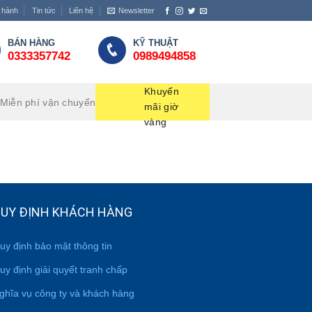
 hành
Tin tức
Liên hệ
Newsletter
BÁN HÀNG
KỸ THUẬT
0333357742
0989494858
Khuyến
Miễn phí vận chuyển
mãi giờ
vàng
UY ĐỊNH KHÁCH HÀNG
uy định bảo mật thông tin
uy định giải quyết tranh chấp
ghĩa vụ công ty và khách hàng