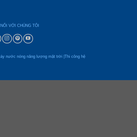
 NỐI VỚI CHÚNG TÔI
áy nước nóng năng lượng mặt trời |Thi công hệ