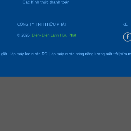
Các hình thức thanh toán
CÔNG TY TNHH HỮU PHÁT
KẾT
© 2026
Điện- Điện Lạnh Hữu Phát
giặt
| lắp máy lọc nước RO |Lắp máy nước nóng năng lượng mặt trời|sữa m