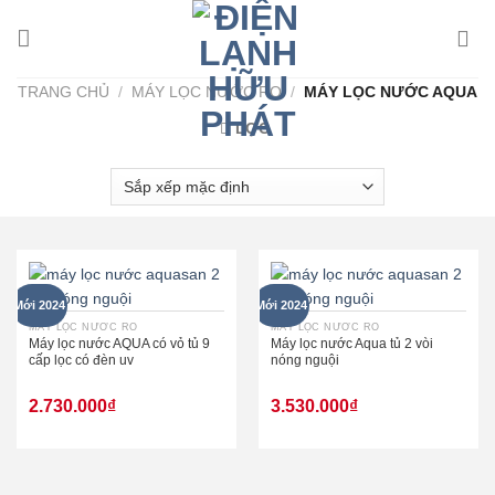
Skip
to
content
TRANG CHỦ
/
MÁY LỌC NƯỚC RO
/
MÁY LỌC NƯỚC AQUA
LỌC
Mới 2024
Mới 2024
MÁY LỌC NƯỚC RO
MÁY LỌC NƯỚC RO
Máy lọc nước AQUA có vỏ tủ 9
Máy lọc nước Aqua tủ 2 vòi
cấp lọc có đèn uv
nóng nguội
2.730.000
₫
3.530.000
₫