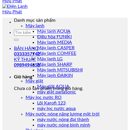
Danh mục sản phẩm
Máy lạnh
Máy lạnh AQUA
Tìm
Điều hòa FUNIKI
kiếm:
Máy lạnh MEDIA
Máy lạnh CASPER
BÁN HÀNG
Máy lạnh COMFEE
0333357742
Máy lạnh LG
KỸ THUẬT
Máy lạnh SHARP
0989494858
Máy lạnh MITSUBISHI
Máy lạnh ĐAIKIN
Giỏ hàng
Máy giặt
Máy giặt AQUA
Chưa có sản phẩm trong giỏ hàng.
máy giặt panasonic
Máy lọc nước RO
Lõi Karofi 123
máy lọc nước aqua
Máy nước nóng năng lượng mặt trời
máy nước nóng đại thành
máy nước nóng bình minh