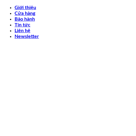
Skip
Giới thiệu
to
Cửa hàng
content
Bảo hành
Tin tức
Liên hệ
Newsletter